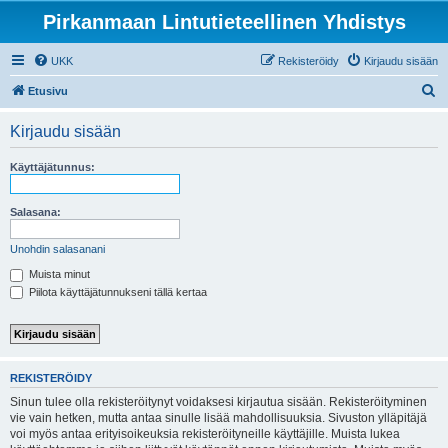
Pirkanmaan Lintutieteellinen Yhdistys
UKK
Rekisteröidy
Kirjaudu sisään
E
Etusivu
t
Kirjaudu sisään
s
i
Käyttäjätunnus:
Salasana:
Unohdin salasanani
Muista minut
Piilota käyttäjätunnukseni tällä kertaa
REKISTERÖIDY
Sinun tulee olla rekisteröitynyt voidaksesi kirjautua sisään. Rekisteröityminen
vie vain hetken, mutta antaa sinulle lisää mahdollisuuksia. Sivuston ylläpitäjä
voi myös antaa erityisoikeuksia rekisteröityneille käyttäjille. Muista lukea