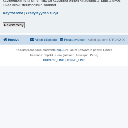
käyttöehtomme ja siihen liittyvät käytännöt ennen kirjautumista. Muista myös
lukea keskustelufoorumin säännöt.
Käyttöehdot
|
Yksityisyyden suoja
Rekisteröidy
Etusivu
Viesti Ylläpidolle
Poista evästeet
Kaikki ajat ovat
UTC+02:00
Keskustelufoorumin ohjelmisto
phpBB
® Forum Software © phpBB Limited
Käännös: phpBB Suomi (lurttinen, harritapio, Pettis)
PRIVACY_LINK
|
TERMS_LINK