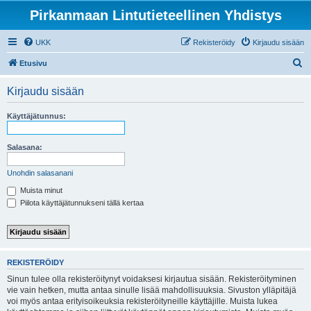
Pirkanmaan Lintutieteellinen Yhdistys
UKK
Rekisteröidy
Kirjaudu sisään
E
Etusivu
t
Kirjaudu sisään
s
i
Käyttäjätunnus:
Salasana:
Unohdin salasanani
Muista minut
Piilota käyttäjätunnukseni tällä kertaa
REKISTERÖIDY
Sinun tulee olla rekisteröitynyt voidaksesi kirjautua sisään. Rekisteröityminen
vie vain hetken, mutta antaa sinulle lisää mahdollisuuksia. Sivuston ylläpitäjä
voi myös antaa erityisoikeuksia rekisteröityneille käyttäjille. Muista lukea