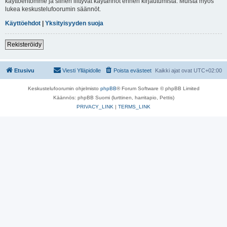
käyttöehtomme ja siihen liittyvät käytännöt ennen kirjautumista. Muista myös
lukea keskustelufoorumin säännöt.
Käyttöehdot
|
Yksityisyyden suoja
Rekisteröidy
Etusivu
Viesti Ylläpidolle
Poista evästeet
Kaikki ajat ovat
UTC+02:00
Keskustelufoorumin ohjelmisto
phpBB
® Forum Software © phpBB Limited
Käännös: phpBB Suomi (lurttinen, harritapio, Pettis)
PRIVACY_LINK
|
TERMS_LINK