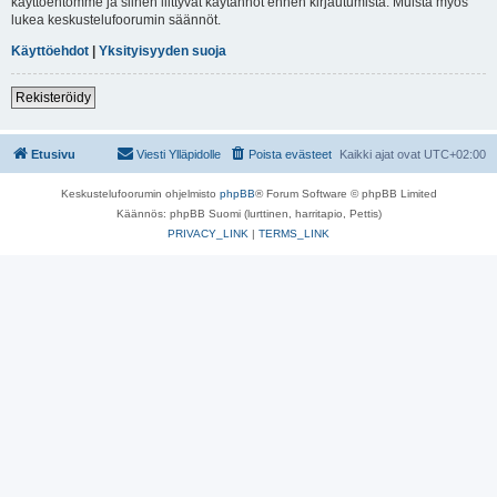
käyttöehtomme ja siihen liittyvät käytännöt ennen kirjautumista. Muista myös
lukea keskustelufoorumin säännöt.
Käyttöehdot
|
Yksityisyyden suoja
Rekisteröidy
Etusivu
Viesti Ylläpidolle
Poista evästeet
Kaikki ajat ovat
UTC+02:00
Keskustelufoorumin ohjelmisto
phpBB
® Forum Software © phpBB Limited
Käännös: phpBB Suomi (lurttinen, harritapio, Pettis)
PRIVACY_LINK
|
TERMS_LINK