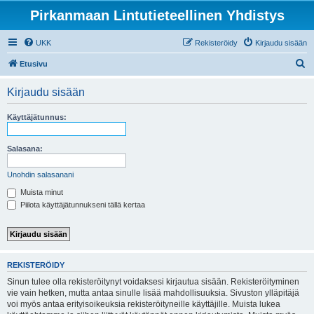
Pirkanmaan Lintutieteellinen Yhdistys
UKK
Rekisteröidy
Kirjaudu sisään
E
Etusivu
t
Kirjaudu sisään
s
i
Käyttäjätunnus:
Salasana:
Unohdin salasanani
Muista minut
Piilota käyttäjätunnukseni tällä kertaa
REKISTERÖIDY
Sinun tulee olla rekisteröitynyt voidaksesi kirjautua sisään. Rekisteröityminen
vie vain hetken, mutta antaa sinulle lisää mahdollisuuksia. Sivuston ylläpitäjä
voi myös antaa erityisoikeuksia rekisteröityneille käyttäjille. Muista lukea