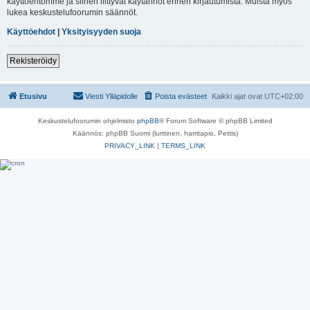
käyttöehtomme ja siihen liittyvät käytännöt ennen kirjautumista. Muista myös
lukea keskustelufoorumin säännöt.
Käyttöehdot
|
Yksityisyyden suoja
Rekisteröidy
Etusivu
Viesti Ylläpidolle
Poista evästeet
Kaikki ajat ovat
UTC+02:00
Keskustelufoorumin ohjelmisto
phpBB
® Forum Software © phpBB Limited
Käännös: phpBB Suomi (lurttinen, harritapio, Pettis)
PRIVACY_LINK
|
TERMS_LINK