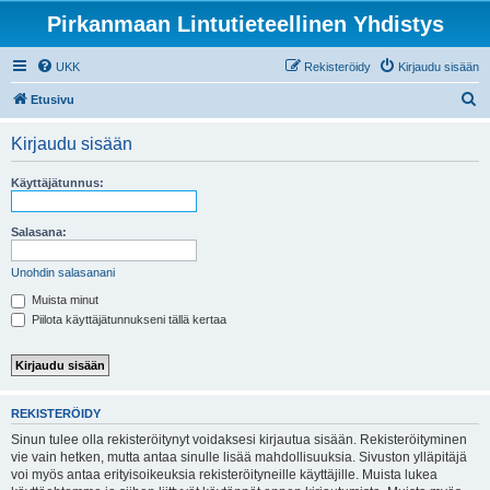
Pirkanmaan Lintutieteellinen Yhdistys
UKK
Rekisteröidy
Kirjaudu sisään
E
Etusivu
t
Kirjaudu sisään
s
i
Käyttäjätunnus:
Salasana:
Unohdin salasanani
Muista minut
Piilota käyttäjätunnukseni tällä kertaa
REKISTERÖIDY
Sinun tulee olla rekisteröitynyt voidaksesi kirjautua sisään. Rekisteröityminen
vie vain hetken, mutta antaa sinulle lisää mahdollisuuksia. Sivuston ylläpitäjä
voi myös antaa erityisoikeuksia rekisteröityneille käyttäjille. Muista lukea