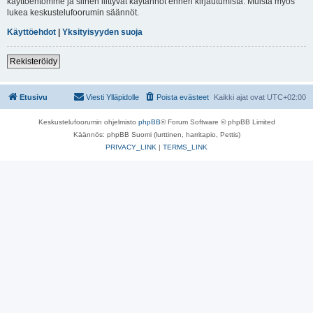
käyttöehtomme ja siihen liittyvät käytännöt ennen kirjautumista. Muista myös
lukea keskustelufoorumin säännöt.
Käyttöehdot
|
Yksityisyyden suoja
Rekisteröidy
Etusivu
Viesti Ylläpidolle
Poista evästeet
Kaikki ajat ovat
UTC+02:00
Keskustelufoorumin ohjelmisto
phpBB
® Forum Software © phpBB Limited
Käännös: phpBB Suomi (lurttinen, harritapio, Pettis)
PRIVACY_LINK
|
TERMS_LINK