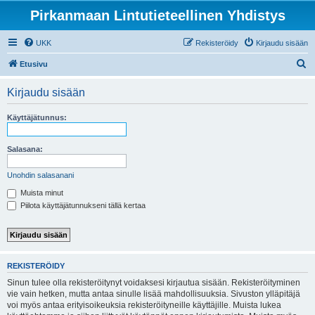
Pirkanmaan Lintutieteellinen Yhdistys
UKK
Rekisteröidy
Kirjaudu sisään
E
Etusivu
t
Kirjaudu sisään
s
i
Käyttäjätunnus:
Salasana:
Unohdin salasanani
Muista minut
Piilota käyttäjätunnukseni tällä kertaa
REKISTERÖIDY
Sinun tulee olla rekisteröitynyt voidaksesi kirjautua sisään. Rekisteröityminen
vie vain hetken, mutta antaa sinulle lisää mahdollisuuksia. Sivuston ylläpitäjä
voi myös antaa erityisoikeuksia rekisteröityneille käyttäjille. Muista lukea