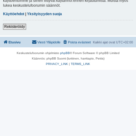
käyttöehtomme ja siihen liittyvät käytännöt ennen kirjautumista. Muista myös
lukea keskustelufoorumin säännöt.
Käyttöehdot
|
Yksityisyyden suoja
Rekisteröidy
Etusivu
Viesti Ylläpidolle
Poista evästeet
Kaikki ajat ovat
UTC+02:00
Keskustelufoorumin ohjelmisto
phpBB
® Forum Software © phpBB Limited
Käännös: phpBB Suomi (lurttinen, harritapio, Pettis)
PRIVACY_LINK
|
TERMS_LINK