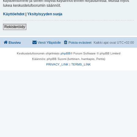
käyttöehtomme ja siihen liittyvät käytännöt ennen kirjautumista. Muista myös
lukea keskustelufoorumin säännöt.
Käyttöehdot
|
Yksityisyyden suoja
Rekisteröidy
Etusivu
Viesti Ylläpidolle
Poista evästeet
Kaikki ajat ovat
UTC+02:00
Keskustelufoorumin ohjelmisto
phpBB
® Forum Software © phpBB Limited
Käännös: phpBB Suomi (lurttinen, harritapio, Pettis)
PRIVACY_LINK
|
TERMS_LINK