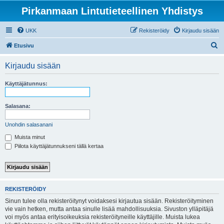
Pirkanmaan Lintutieteellinen Yhdistys
UKK
Rekisteröidy
Kirjaudu sisään
E
Etusivu
t
Kirjaudu sisään
s
i
Käyttäjätunnus:
Salasana:
Unohdin salasanani
Muista minut
Piilota käyttäjätunnukseni tällä kertaa
REKISTERÖIDY
Sinun tulee olla rekisteröitynyt voidaksesi kirjautua sisään. Rekisteröityminen
vie vain hetken, mutta antaa sinulle lisää mahdollisuuksia. Sivuston ylläpitäjä
voi myös antaa erityisoikeuksia rekisteröityneille käyttäjille. Muista lukea