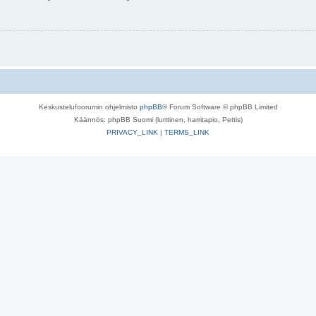
Keskustelufoorumin ohjelmisto
phpBB
® Forum Software © phpBB Limited
Käännös: phpBB Suomi (lurttinen, harritapio, Pettis)
PRIVACY_LINK
|
TERMS_LINK