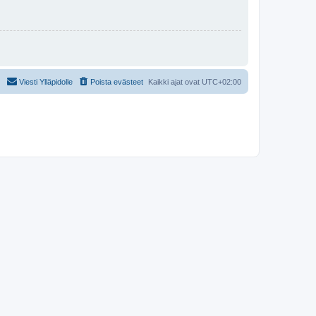
Viesti Ylläpidolle
Poista evästeet
Kaikki ajat ovat
UTC+02:00