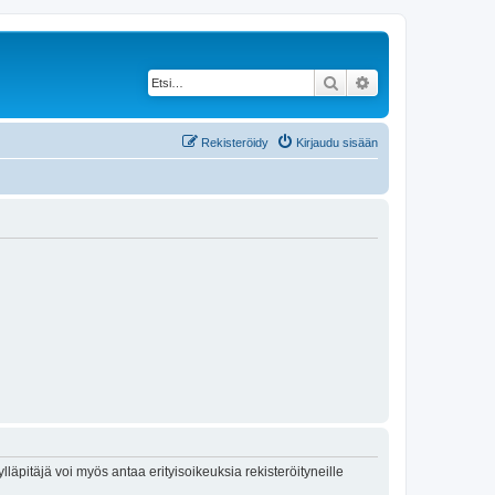
Etsi
Tarkennettu haku
Rekisteröidy
Kirjaudu sisään
lläpitäjä voi myös antaa erityisoikeuksia rekisteröityneille