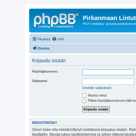
Pirkanmaan Lintut
PiLY:n tiedotus- ja keskustelufoorum
Pikalinkit
UKK
Etusivu
Kirjaudu sisään
Käyttäjätunnus:
Salasana:
Unohdin salasanani
Muista minut
Piilota käyttäjätunnukseni tällä k
REKISTERÖIDY
Sinun tulee olla rekisteröitynyt voidaksesi kirjautua sisään. Rek
käyttäjille. Muista lukea käyttöehtomme ja siihen liittyvät käy