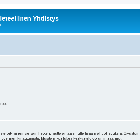
ieteellinen Yhdistys
i
ertaa
isteröityminen vie vain hetken, mutta antaa sinulle lisää mahdollisuuksia. Sivuston y
tännöt ennen kirjautumista. Muista myös lukea keskustelufoorumin säännöt.