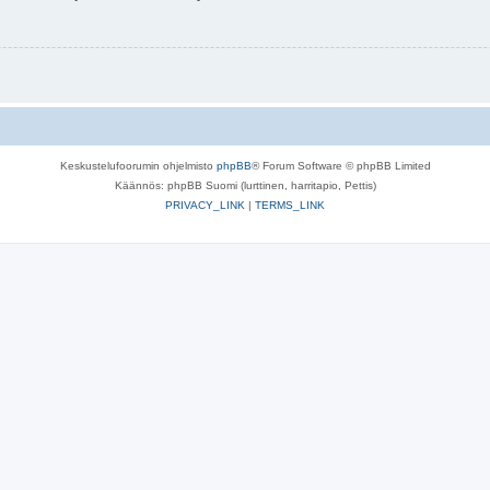
Keskustelufoorumin ohjelmisto
phpBB
® Forum Software © phpBB Limited
Käännös: phpBB Suomi (lurttinen, harritapio, Pettis)
PRIVACY_LINK
|
TERMS_LINK