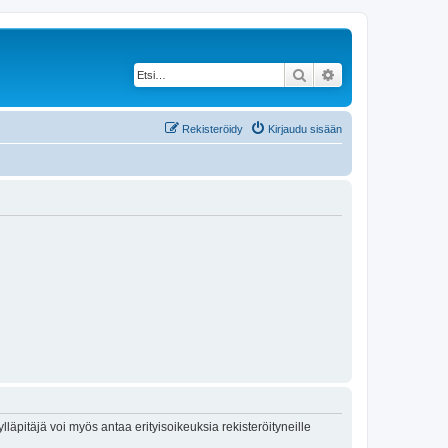
Etsi
Tarkennettu haku
Rekisteröidy
Kirjaudu sisään
lläpitäjä voi myös antaa erityisoikeuksia rekisteröityneille