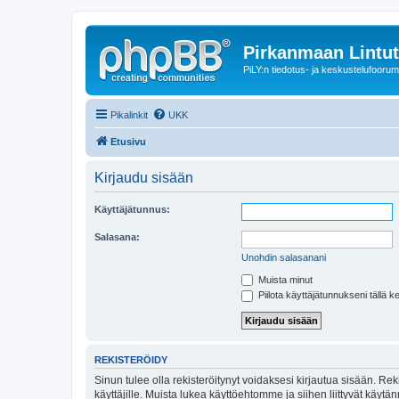
Pirkanmaan Lintut
PiLY:n tiedotus- ja keskustelufoorum
Pikalinkit
UKK
Etusivu
Kirjaudu sisään
Käyttäjätunnus:
Salasana:
Unohdin salasanani
Muista minut
Piilota käyttäjätunnukseni tällä k
REKISTERÖIDY
Sinun tulee olla rekisteröitynyt voidaksesi kirjautua sisään. Rek
käyttäjille. Muista lukea käyttöehtomme ja siihen liittyvät käy