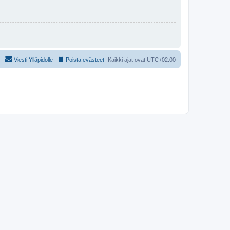
Viesti Ylläpidolle
Poista evästeet
Kaikki ajat ovat
UTC+02:00