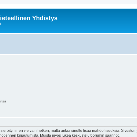
ieteellinen Yhdistys
i
ertaa
isteröityminen vie vain hetken, mutta antaa sinulle lisää mahdollisuuksia. Sivuston y
tännöt ennen kirjautumista. Muista myös lukea keskustelufoorumin säännöt.