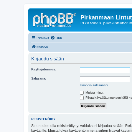
Pirkanmaan Lintut
PiLY:n tiedotus- ja keskustelufoorum
Pikalinkit
UKK
Etusivu
Kirjaudu sisään
Käyttäjätunnus:
Salasana:
Unohdin salasanani
Muista minut
Piilota käyttäjätunnukseni tällä k
REKISTERÖIDY
Sinun tulee olla rekisteröitynyt voidaksesi kirjautua sisään. Rek
käyttäjille. Muista lukea käyttöehtomme ja siihen liittyvät käy