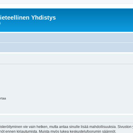
ieteellinen Yhdistys
i
ertaa
isteröityminen vie vain hetken, mutta antaa sinulle lisää mahdollisuuksia. Sivuston y
tännöt ennen kirjautumista. Muista myös lukea keskustelufoorumin säännöt.