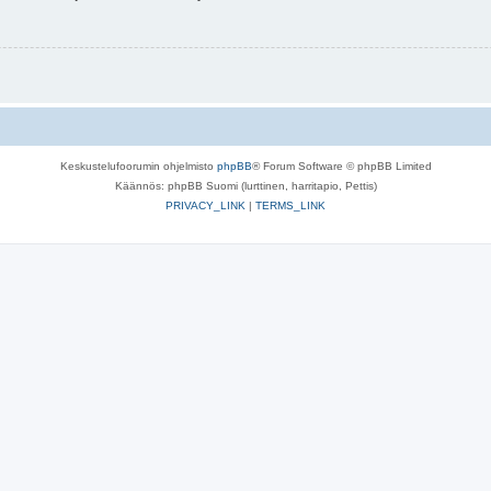
Keskustelufoorumin ohjelmisto
phpBB
® Forum Software © phpBB Limited
Käännös: phpBB Suomi (lurttinen, harritapio, Pettis)
PRIVACY_LINK
|
TERMS_LINK