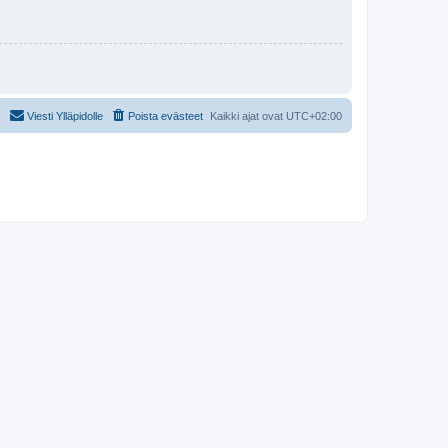
Viesti Ylläpidolle
Poista evästeet
Kaikki ajat ovat
UTC+02:00