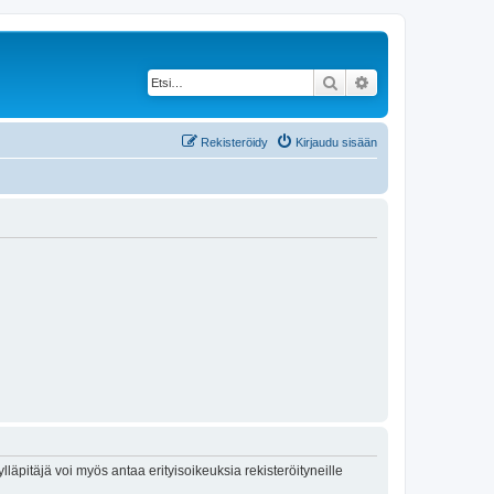
Etsi
Tarkennettu haku
Rekisteröidy
Kirjaudu sisään
lläpitäjä voi myös antaa erityisoikeuksia rekisteröityneille