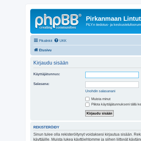
Pirkanmaan Lintut
PiLY:n tiedotus- ja keskustelufoorum
Pikalinkit
UKK
Etusivu
Kirjaudu sisään
Käyttäjätunnus:
Salasana:
Unohdin salasanani
Muista minut
Piilota käyttäjätunnukseni tällä k
REKISTERÖIDY
Sinun tulee olla rekisteröitynyt voidaksesi kirjautua sisään. Rek
käyttäjille. Muista lukea käyttöehtomme ja siihen liittyvät käy