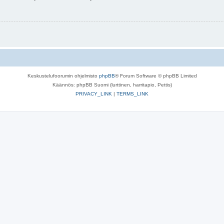
Keskustelufoorumin ohjelmisto
phpBB
® Forum Software © phpBB Limited
Käännös: phpBB Suomi (lurttinen, harritapio, Pettis)
PRIVACY_LINK
|
TERMS_LINK