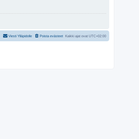
Viesti Ylläpidolle
Poista evästeet
Kaikki ajat ovat
UTC+02:00