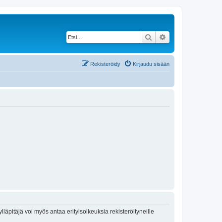
Etsi
Tarkennettu haku
Rekisteröidy
Kirjaudu sisään
lläpitäjä voi myös antaa erityisoikeuksia rekisteröityneille