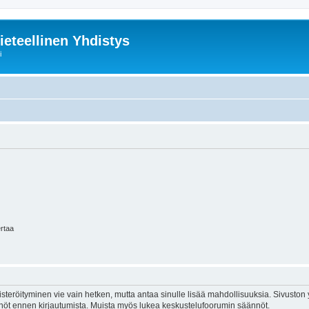
ieteellinen Yhdistys
i
ertaa
isteröityminen vie vain hetken, mutta antaa sinulle lisää mahdollisuuksia. Sivuston y
tännöt ennen kirjautumista. Muista myös lukea keskustelufoorumin säännöt.