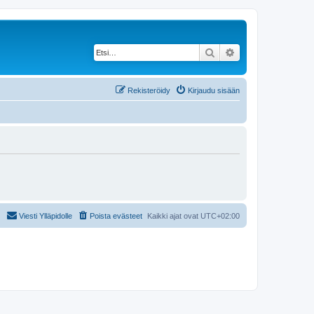
Etsi
Tarkennettu haku
Rekisteröidy
Kirjaudu sisään
Viesti Ylläpidolle
Poista evästeet
Kaikki ajat ovat
UTC+02:00