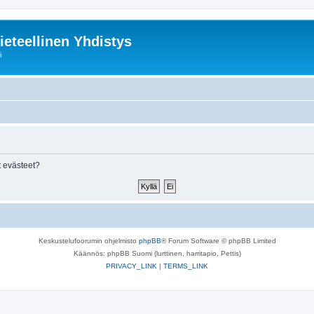
ieteellinen Yhdistys
i
 evästeet?
Keskustelufoorumin ohjelmisto
phpBB
® Forum Software © phpBB Limited
Käännös: phpBB Suomi (lurttinen, harritapio, Pettis)
PRIVACY_LINK
|
TERMS_LINK