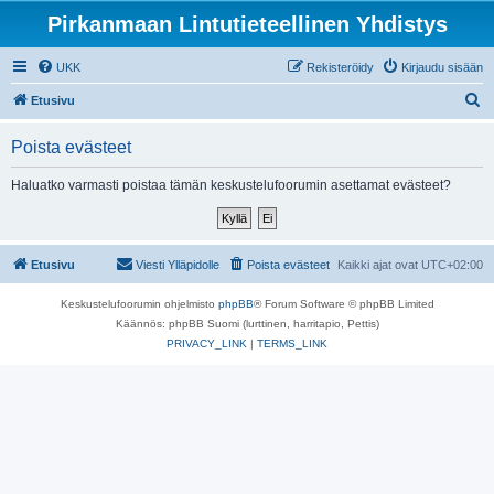
Pirkanmaan Lintutieteellinen Yhdistys
UKK
Rekisteröidy
Kirjaudu sisään
E
Etusivu
t
Poista evästeet
s
i
Haluatko varmasti poistaa tämän keskustelufoorumin asettamat evästeet?
Etusivu
Viesti Ylläpidolle
Poista evästeet
Kaikki ajat ovat
UTC+02:00
Keskustelufoorumin ohjelmisto
phpBB
® Forum Software © phpBB Limited
Käännös: phpBB Suomi (lurttinen, harritapio, Pettis)
PRIVACY_LINK
|
TERMS_LINK