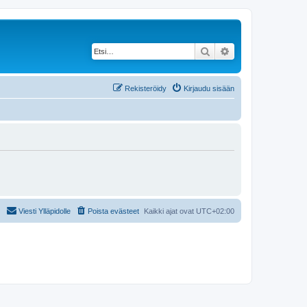
Etsi
Tarkennettu haku
Rekisteröidy
Kirjaudu sisään
Viesti Ylläpidolle
Poista evästeet
Kaikki ajat ovat
UTC+02:00