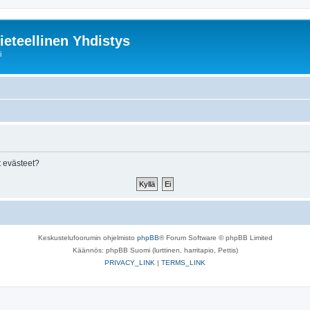
ieteellinen Yhdistys
i
 evästeet?
Keskustelufoorumin ohjelmisto
phpBB
® Forum Software © phpBB Limited
Käännös: phpBB Suomi (lurttinen, harritapio, Pettis)
PRIVACY_LINK
|
TERMS_LINK