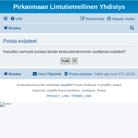
Pirkanmaan Lintutieteellinen Yhdistys
UKK
Rekisteröidy
Kirjaudu sisään
E
Etusivu
t
Poista evästeet
s
i
Haluatko varmasti poistaa tämän keskustelufoorumin asettamat evästeet?
Etusivu
Viesti Ylläpidolle
Poista evästeet
Kaikki ajat ovat
UTC+02:00
Keskustelufoorumin ohjelmisto
phpBB
® Forum Software © phpBB Limited
Käännös: phpBB Suomi (lurttinen, harritapio, Pettis)
PRIVACY_LINK
|
TERMS_LINK