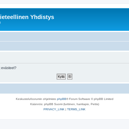
ieteellinen Yhdistys
i
 evästeet?
Keskustelufoorumin ohjelmisto
phpBB
® Forum Software © phpBB Limited
Käännös: phpBB Suomi (lurttinen, harritapio, Pettis)
PRIVACY_LINK
|
TERMS_LINK