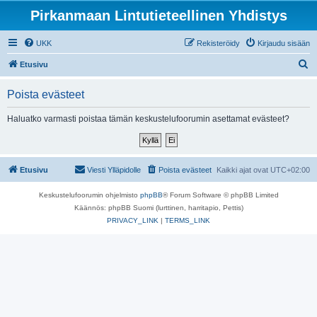
Pirkanmaan Lintutieteellinen Yhdistys
UKK
Rekisteröidy
Kirjaudu sisään
E
Etusivu
t
Poista evästeet
s
i
Haluatko varmasti poistaa tämän keskustelufoorumin asettamat evästeet?
Etusivu
Viesti Ylläpidolle
Poista evästeet
Kaikki ajat ovat
UTC+02:00
Keskustelufoorumin ohjelmisto
phpBB
® Forum Software © phpBB Limited
Käännös: phpBB Suomi (lurttinen, harritapio, Pettis)
PRIVACY_LINK
|
TERMS_LINK