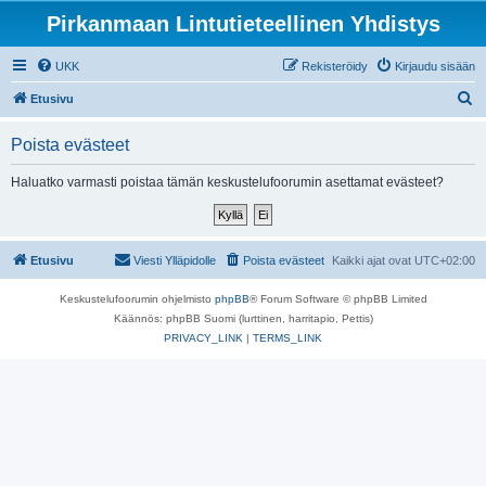
Pirkanmaan Lintutieteellinen Yhdistys
UKK
Rekisteröidy
Kirjaudu sisään
E
Etusivu
t
Poista evästeet
s
i
Haluatko varmasti poistaa tämän keskustelufoorumin asettamat evästeet?
Etusivu
Viesti Ylläpidolle
Poista evästeet
Kaikki ajat ovat
UTC+02:00
Keskustelufoorumin ohjelmisto
phpBB
® Forum Software © phpBB Limited
Käännös: phpBB Suomi (lurttinen, harritapio, Pettis)
PRIVACY_LINK
|
TERMS_LINK