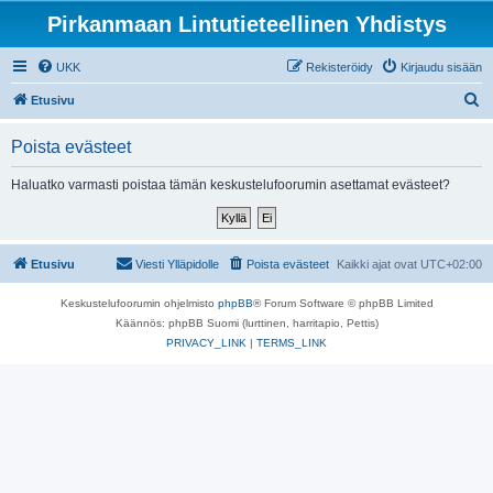
Pirkanmaan Lintutieteellinen Yhdistys
UKK
Rekisteröidy
Kirjaudu sisään
E
Etusivu
t
Poista evästeet
s
i
Haluatko varmasti poistaa tämän keskustelufoorumin asettamat evästeet?
Etusivu
Viesti Ylläpidolle
Poista evästeet
Kaikki ajat ovat
UTC+02:00
Keskustelufoorumin ohjelmisto
phpBB
® Forum Software © phpBB Limited
Käännös: phpBB Suomi (lurttinen, harritapio, Pettis)
PRIVACY_LINK
|
TERMS_LINK