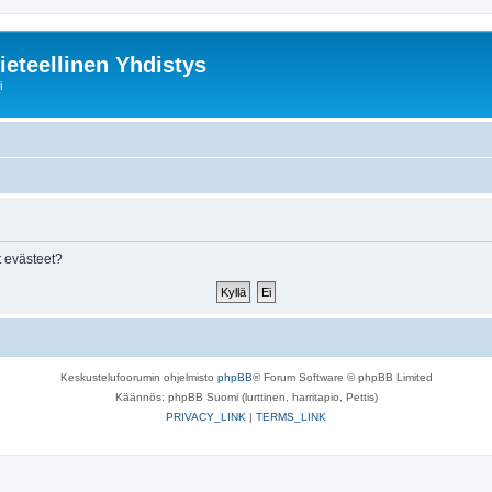
ieteellinen Yhdistys
i
 evästeet?
Keskustelufoorumin ohjelmisto
phpBB
® Forum Software © phpBB Limited
Käännös: phpBB Suomi (lurttinen, harritapio, Pettis)
PRIVACY_LINK
|
TERMS_LINK