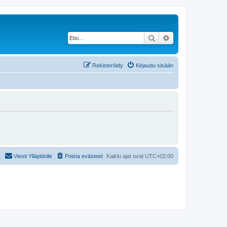
Etsi
Tarkennettu haku
Rekisteröidy
Kirjaudu sisään
Viesti Ylläpidolle
Poista evästeet
Kaikki ajat ovat
UTC+02:00