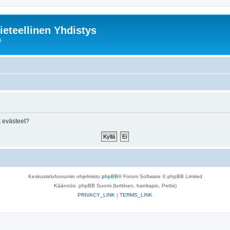
ieteellinen Yhdistys
i
 evästeet?
Keskustelufoorumin ohjelmisto
phpBB
® Forum Software © phpBB Limited
Käännös: phpBB Suomi (lurttinen, harritapio, Pettis)
PRIVACY_LINK
|
TERMS_LINK