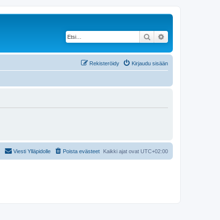
Etsi
Tarkennettu haku
Rekisteröidy
Kirjaudu sisään
Viesti Ylläpidolle
Poista evästeet
Kaikki ajat ovat
UTC+02:00