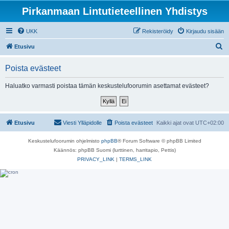
Pirkanmaan Lintutieteellinen Yhdistys
UKK
Rekisteröidy
Kirjaudu sisään
E
Etusivu
t
Poista evästeet
s
i
Haluatko varmasti poistaa tämän keskustelufoorumin asettamat evästeet?
Etusivu
Viesti Ylläpidolle
Poista evästeet
Kaikki ajat ovat
UTC+02:00
Keskustelufoorumin ohjelmisto
phpBB
® Forum Software © phpBB Limited
Käännös: phpBB Suomi (lurttinen, harritapio, Pettis)
PRIVACY_LINK
|
TERMS_LINK