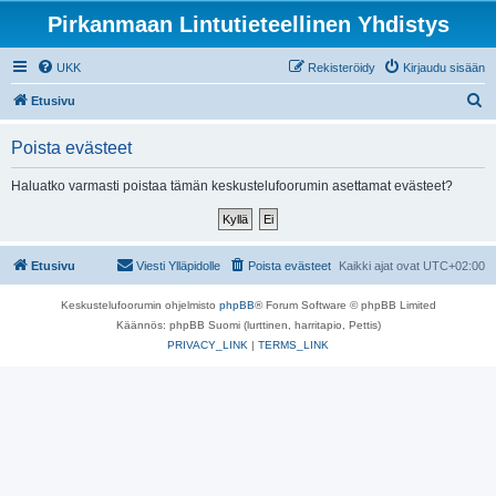
Pirkanmaan Lintutieteellinen Yhdistys
UKK
Rekisteröidy
Kirjaudu sisään
E
Etusivu
t
Poista evästeet
s
i
Haluatko varmasti poistaa tämän keskustelufoorumin asettamat evästeet?
Etusivu
Viesti Ylläpidolle
Poista evästeet
Kaikki ajat ovat
UTC+02:00
Keskustelufoorumin ohjelmisto
phpBB
® Forum Software © phpBB Limited
Käännös: phpBB Suomi (lurttinen, harritapio, Pettis)
PRIVACY_LINK
|
TERMS_LINK