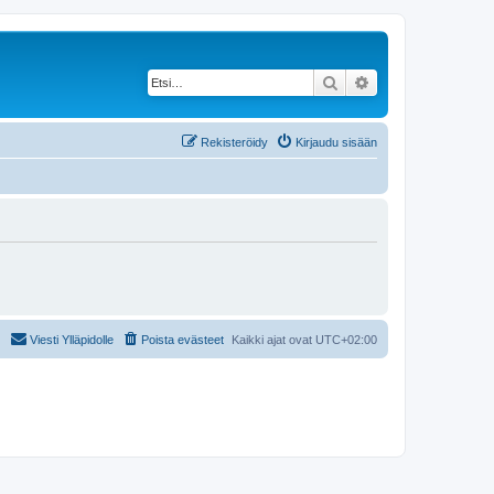
Etsi
Tarkennettu haku
Rekisteröidy
Kirjaudu sisään
Viesti Ylläpidolle
Poista evästeet
Kaikki ajat ovat
UTC+02:00