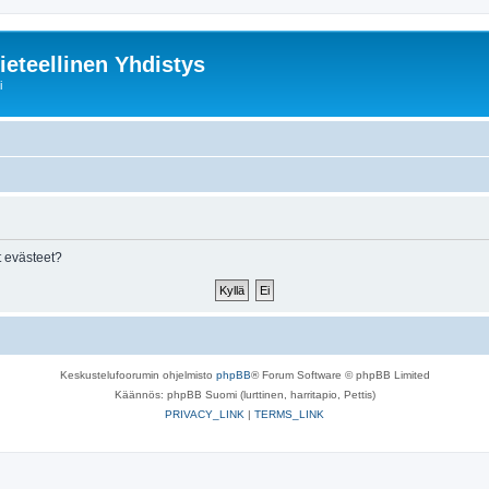
ieteellinen Yhdistys
i
 evästeet?
Keskustelufoorumin ohjelmisto
phpBB
® Forum Software © phpBB Limited
Käännös: phpBB Suomi (lurttinen, harritapio, Pettis)
PRIVACY_LINK
|
TERMS_LINK