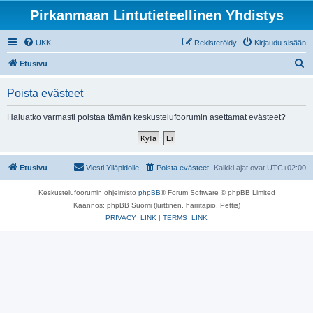
Pirkanmaan Lintutieteellinen Yhdistys
UKK
Rekisteröidy
Kirjaudu sisään
E
Etusivu
t
Poista evästeet
s
i
Haluatko varmasti poistaa tämän keskustelufoorumin asettamat evästeet?
Etusivu
Viesti Ylläpidolle
Poista evästeet
Kaikki ajat ovat
UTC+02:00
Keskustelufoorumin ohjelmisto
phpBB
® Forum Software © phpBB Limited
Käännös: phpBB Suomi (lurttinen, harritapio, Pettis)
PRIVACY_LINK
|
TERMS_LINK