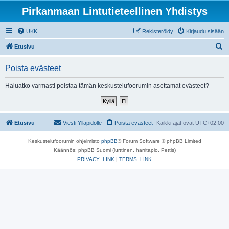
Pirkanmaan Lintutieteellinen Yhdistys
UKK
Rekisteröidy
Kirjaudu sisään
E
Etusivu
t
Poista evästeet
s
i
Haluatko varmasti poistaa tämän keskustelufoorumin asettamat evästeet?
Etusivu
Viesti Ylläpidolle
Poista evästeet
Kaikki ajat ovat
UTC+02:00
Keskustelufoorumin ohjelmisto
phpBB
® Forum Software © phpBB Limited
Käännös: phpBB Suomi (lurttinen, harritapio, Pettis)
PRIVACY_LINK
|
TERMS_LINK