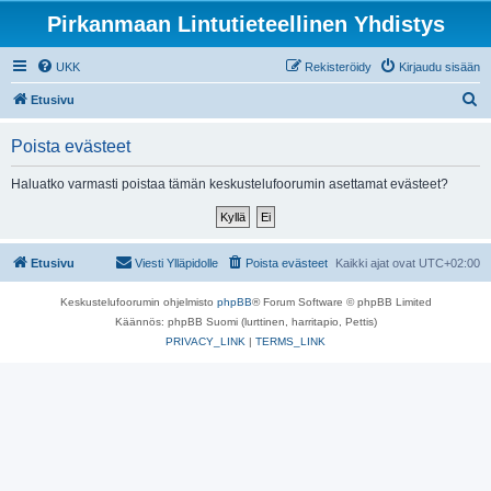
Pirkanmaan Lintutieteellinen Yhdistys
UKK
Rekisteröidy
Kirjaudu sisään
E
Etusivu
t
Poista evästeet
s
i
Haluatko varmasti poistaa tämän keskustelufoorumin asettamat evästeet?
Etusivu
Viesti Ylläpidolle
Poista evästeet
Kaikki ajat ovat
UTC+02:00
Keskustelufoorumin ohjelmisto
phpBB
® Forum Software © phpBB Limited
Käännös: phpBB Suomi (lurttinen, harritapio, Pettis)
PRIVACY_LINK
|
TERMS_LINK