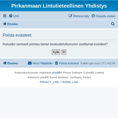
Pirkanmaan Lintutieteellinen Yhdistys
UKK
Rekisteröidy
Kirjaudu sisään
E
Etusivu
t
Poista evästeet
s
i
Haluatko varmasti poistaa tämän keskustelufoorumin asettamat evästeet?
Etusivu
Viesti Ylläpidolle
Poista evästeet
Kaikki ajat ovat
UTC+02:00
Keskustelufoorumin ohjelmisto
phpBB
® Forum Software © phpBB Limited
Käännös: phpBB Suomi (lurttinen, harritapio, Pettis)
PRIVACY_LINK
|
TERMS_LINK