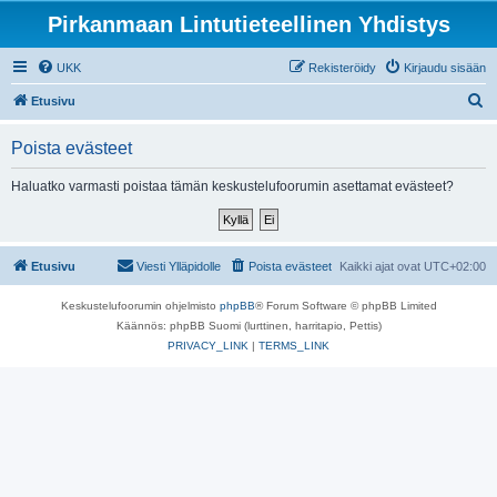
Pirkanmaan Lintutieteellinen Yhdistys
UKK
Rekisteröidy
Kirjaudu sisään
E
Etusivu
t
Poista evästeet
s
i
Haluatko varmasti poistaa tämän keskustelufoorumin asettamat evästeet?
Etusivu
Viesti Ylläpidolle
Poista evästeet
Kaikki ajat ovat
UTC+02:00
Keskustelufoorumin ohjelmisto
phpBB
® Forum Software © phpBB Limited
Käännös: phpBB Suomi (lurttinen, harritapio, Pettis)
PRIVACY_LINK
|
TERMS_LINK