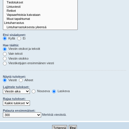
Etsi sisäalueet:
Kyllä
Ei
Hae täältä:
Viestin otsikot ja tekstit
Vain teksti
Viestin otsikko
Viestiketjujen ensimmäinen viesti
Näytä tulokset:
Viestit
Aiheet
Lajittele tulokset:
Nouseva
Laskeva
Rajaa tulokset:
Palauta ensimmäiset:
Merkkiä viestistä.