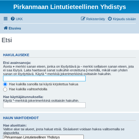
Pirkanmaan Lintutieteellinen Yhdistys
UKK
Rekisteröidy
Kirjaudu sisään
Etusivu
Etsi
HAKULAUSEKE
Etsi avainsanoja:
Aseta
+
merkki sanan eteen, jonka on löydyttävä ja
-
merkki sellaisen sanan eteen, jota
ei saa löytyä. Laita haettavat sanat sulkuihin erotettuna
|
-merkillä, mikäli vain yhden
sanan on löydyttävä. Käytä *-merkkiä jokerimerkkinä osittaisiin hakuihin.
Hae kaikilla sanoilla tai käytä kirjoitettua hakua
Hae kaikilla vaihtoehdoilla
Hae käyttäjätunnuksella:
Käytä *-merkkiä jokerimerkkinä osittaisiin hakuihin.
HAUN VAIHTOEHDOT
Hae alueittain:
Valitse alue tai alueet, josta haluat etsiä. Sisäalueet voidaan hakea valitsemalla se
alapuolelta.