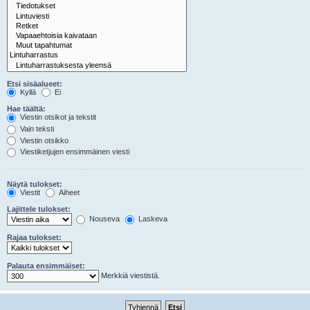
Etsi sisäalueet:
Kyllä
Ei
Hae täältä:
Viestin otsikot ja tekstit
Vain teksti
Viestin otsikko
Viestiketjujen ensimmäinen viesti
Näytä tulokset:
Viestit
Aiheet
Lajittele tulokset:
Nouseva
Laskeva
Rajaa tulokset:
Palauta ensimmäiset:
Merkkiä viestistä.