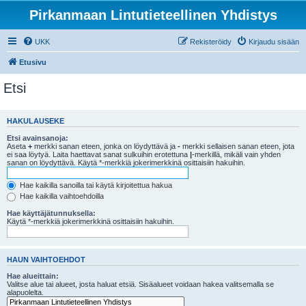
Pirkanmaan Lintutieteellinen Yhdistys
UKK
Rekisteröidy
Kirjaudu sisään
Etusivu
Etsi
HAKULAUSEKE
Etsi avainsanoja:
Aseta
+
merkki sanan eteen, jonka on löydyttävä ja
-
merkki sellaisen sanan eteen, jota
ei saa löytyä. Laita haettavat sanat sulkuihin erotettuna
|
-merkillä, mikäli vain yhden
sanan on löydyttävä. Käytä *-merkkiä jokerimerkkinä osittaisiin hakuihin.
Hae kaikilla sanoilla tai käytä kirjoitettua hakua
Hae kaikilla vaihtoehdoilla
Hae käyttäjätunnuksella:
Käytä *-merkkiä jokerimerkkinä osittaisiin hakuihin.
HAUN VAIHTOEHDOT
Hae alueittain:
Valitse alue tai alueet, josta haluat etsiä. Sisäalueet voidaan hakea valitsemalla se
alapuolelta.