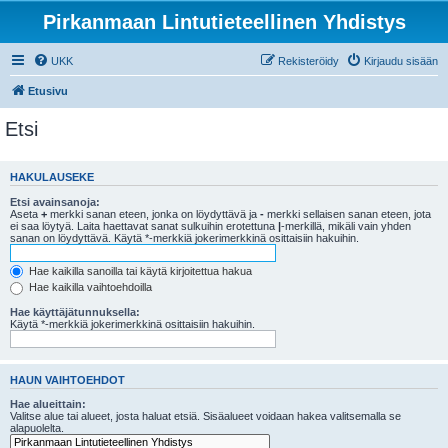
Pirkanmaan Lintutieteellinen Yhdistys
UKK
Rekisteröidy
Kirjaudu sisään
Etusivu
Etsi
HAKULAUSEKE
Etsi avainsanoja:
Aseta
+
merkki sanan eteen, jonka on löydyttävä ja
-
merkki sellaisen sanan eteen, jota
ei saa löytyä. Laita haettavat sanat sulkuihin erotettuna
|
-merkillä, mikäli vain yhden
sanan on löydyttävä. Käytä *-merkkiä jokerimerkkinä osittaisiin hakuihin.
Hae kaikilla sanoilla tai käytä kirjoitettua hakua
Hae kaikilla vaihtoehdoilla
Hae käyttäjätunnuksella:
Käytä *-merkkiä jokerimerkkinä osittaisiin hakuihin.
HAUN VAIHTOEHDOT
Hae alueittain:
Valitse alue tai alueet, josta haluat etsiä. Sisäalueet voidaan hakea valitsemalla se
alapuolelta.