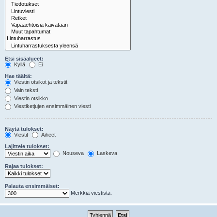
Etsi sisäalueet:
Kyllä
Ei
Hae täältä:
Viestin otsikot ja tekstit
Vain teksti
Viestin otsikko
Viestiketjujen ensimmäinen viesti
Näytä tulokset:
Viestit
Aiheet
Lajittele tulokset:
Nouseva
Laskeva
Rajaa tulokset:
Palauta ensimmäiset:
Merkkiä viestistä.