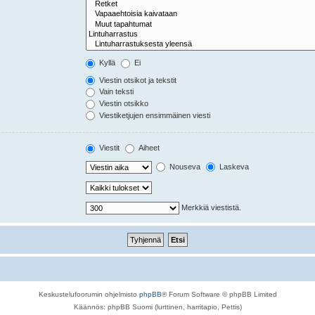
Kyllä
Ei
Viestin otsikot ja tekstit
Vain teksti
Viestin otsikko
Viestiketjujen ensimmäinen viesti
Viestit
Aiheet
Nouseva
Laskeva
Merkkiä viestistä.
Keskustelufoorumin ohjelmisto
phpBB
® Forum Software © phpBB Limited
Käännös: phpBB Suomi (lurttinen, harritapio, Pettis)