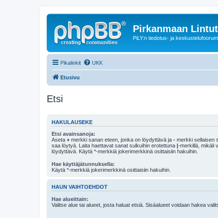
Pirkanmaan Lintut
PiLY:n tiedotus- ja keskustelufoorum
Pikalinkit
UKK
Etusivu
Etsi
HAKULAUSEKE
Etsi avainsanoja:
Aseta
+
merkki sanan eteen, jonka on löydyttävä ja
-
merkki sellaisen s
saa löytyä. Laita haettavat sanat sulkuihin erotettuna
|
-merkillä, mikäli
löydyttävä. Käytä *-merkkiä jokerimerkkinä osittaisiin hakuihin.
Hae käyttäjätunnuksella:
Käytä *-merkkiä jokerimerkkinä osittaisiin hakuihin.
HAUN VAIHTOEHDOT
Hae alueittain:
Valitse alue tai alueet, josta haluat etsiä. Sisäalueet voidaan hakea vali