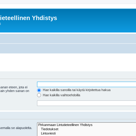
ieteellinen Yhdistys
i
anan eteen, jota ei
Hae kaikilla sanoilla tai käytä kirjoitettua hakua
 vain yhden sanan on
Hae kaikilla vaihtoehdoilla
tsemalla se alapuolelta.