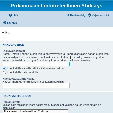
Pirkanmaan Lintutieteellinen Yhdistys
UKK
Rekisteröidy
Kirjaudu sisään
Etusivu
Etsi
HAKULAUSEKE
Etsi avainsanoja:
Aseta
+
merkki sanan eteen, jonka on löydyttävä ja
-
merkki sellaisen sanan eteen, jota
ei saa löytyä. Laita haettavat sanat sulkuihin erotettuna
|
-merkillä, mikäli vain yhden
sanan on löydyttävä. Käytä *-merkkiä jokerimerkkinä osittaisiin hakuihin.
Hae kaikilla sanoilla tai käytä kirjoitettua hakua
Hae kaikilla vaihtoehdoilla
Hae käyttäjätunnuksella:
Käytä *-merkkiä jokerimerkkinä osittaisiin hakuihin.
HAUN VAIHTOEHDOT
Hae alueittain:
Valitse alue tai alueet, josta haluat etsiä. Sisäalueet voidaan hakea valitsemalla se
alapuolelta.