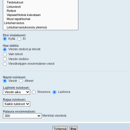
Etsi sisäalueet:
Kyllä
Ei
Hae täältä:
Viestin otsikot ja tekstit
Vain teksti
Viestin otsikko
Viestiketjujen ensimmäinen viesti
Näytä tulokset:
Viestit
Aiheet
Lajittele tulokset:
Nouseva
Laskeva
Rajaa tulokset:
Palauta ensimmäiset:
Merkkiä viestistä.