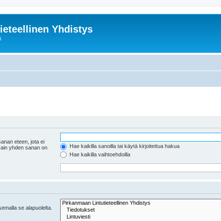
ieteellinen Yhdistys
i
anan eteen, jota ei
Hae kaikilla sanoilla tai käytä kirjoitettua hakua
 vain yhden sanan on
Hae kaikilla vaihtoehdoilla
tsemalla se alapuolelta.