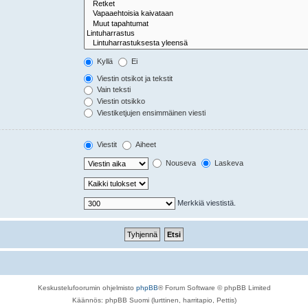
Kyllä
Ei
Viestin otsikot ja tekstit
Vain teksti
Viestin otsikko
Viestiketjujen ensimmäinen viesti
Viestit
Aiheet
Nouseva
Laskeva
Merkkiä viestistä.
Keskustelufoorumin ohjelmisto
phpBB
® Forum Software © phpBB Limited
Käännös: phpBB Suomi (lurttinen, harritapio, Pettis)