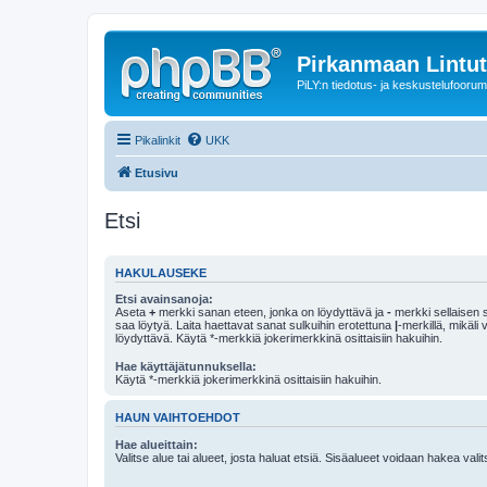
Pirkanmaan Lintut
PiLY:n tiedotus- ja keskustelufoorum
Pikalinkit
UKK
Etusivu
Etsi
HAKULAUSEKE
Etsi avainsanoja:
Aseta
+
merkki sanan eteen, jonka on löydyttävä ja
-
merkki sellaisen s
saa löytyä. Laita haettavat sanat sulkuihin erotettuna
|
-merkillä, mikäli
löydyttävä. Käytä *-merkkiä jokerimerkkinä osittaisiin hakuihin.
Hae käyttäjätunnuksella:
Käytä *-merkkiä jokerimerkkinä osittaisiin hakuihin.
HAUN VAIHTOEHDOT
Hae alueittain:
Valitse alue tai alueet, josta haluat etsiä. Sisäalueet voidaan hakea vali