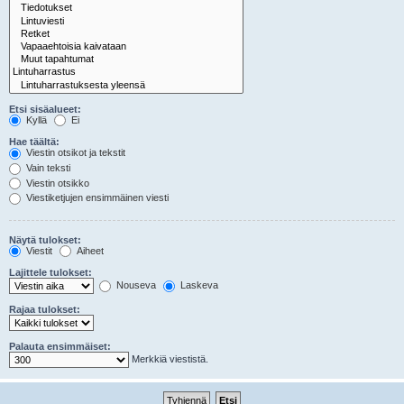
Etsi sisäalueet:
Kyllä
Ei
Hae täältä:
Viestin otsikot ja tekstit
Vain teksti
Viestin otsikko
Viestiketjujen ensimmäinen viesti
Näytä tulokset:
Viestit
Aiheet
Lajittele tulokset:
Nouseva
Laskeva
Rajaa tulokset:
Palauta ensimmäiset:
Merkkiä viestistä.