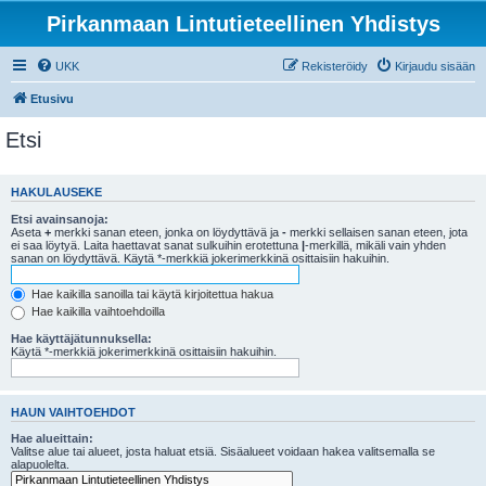
Pirkanmaan Lintutieteellinen Yhdistys
UKK
Rekisteröidy
Kirjaudu sisään
Etusivu
Etsi
HAKULAUSEKE
Etsi avainsanoja:
Aseta
+
merkki sanan eteen, jonka on löydyttävä ja
-
merkki sellaisen sanan eteen, jota
ei saa löytyä. Laita haettavat sanat sulkuihin erotettuna
|
-merkillä, mikäli vain yhden
sanan on löydyttävä. Käytä *-merkkiä jokerimerkkinä osittaisiin hakuihin.
Hae kaikilla sanoilla tai käytä kirjoitettua hakua
Hae kaikilla vaihtoehdoilla
Hae käyttäjätunnuksella:
Käytä *-merkkiä jokerimerkkinä osittaisiin hakuihin.
HAUN VAIHTOEHDOT
Hae alueittain:
Valitse alue tai alueet, josta haluat etsiä. Sisäalueet voidaan hakea valitsemalla se
alapuolelta.