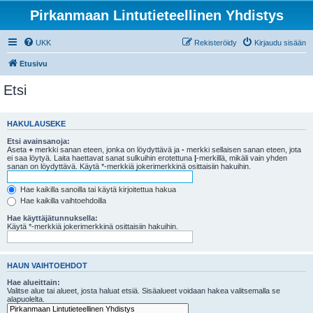
Pirkanmaan Lintutieteellinen Yhdistys
UKK
Rekisteröidy
Kirjaudu sisään
Etusivu
Etsi
HAKULAUSEKE
Etsi avainsanoja:
Aseta
+
merkki sanan eteen, jonka on löydyttävä ja
-
merkki sellaisen sanan eteen, jota
ei saa löytyä. Laita haettavat sanat sulkuihin erotettuna
|
-merkillä, mikäli vain yhden
sanan on löydyttävä. Käytä *-merkkiä jokerimerkkinä osittaisiin hakuihin.
Hae kaikilla sanoilla tai käytä kirjoitettua hakua
Hae kaikilla vaihtoehdoilla
Hae käyttäjätunnuksella:
Käytä *-merkkiä jokerimerkkinä osittaisiin hakuihin.
HAUN VAIHTOEHDOT
Hae alueittain:
Valitse alue tai alueet, josta haluat etsiä. Sisäalueet voidaan hakea valitsemalla se
alapuolelta.