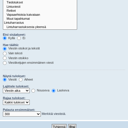
Etsi sisäalueet:
Kyllä
Ei
Hae täältä:
Viestin otsikot ja tekstit
Vain teksti
Viestin otsikko
Viestiketjujen ensimmäinen viesti
Näytä tulokset:
Viestit
Aiheet
Lajittele tulokset:
Nouseva
Laskeva
Rajaa tulokset:
Palauta ensimmäiset:
Merkkiä viestistä.