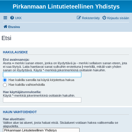
Pirkanmaan Lintutieteellinen Yhdistys
UKK
Rekisteröidy
Kirjaudu sisään
Etusivu
Etsi
HAKULAUSEKE
Etsi avainsanoja:
Aseta
+
merkki sanan eteen, jonka on löydyttävä ja
-
merkki sellaisen sanan eteen, jota
ei saa löytyä. Laita haettavat sanat sulkuihin erotettuna
|
-merkillä, mikäli vain yhden
sanan on löydyttävä. Käytä *-merkkiä jokerimerkkinä osittaisiin hakuihin.
Hae kaikilla sanoilla tai käytä kirjoitettua hakua
Hae kaikilla vaihtoehdoilla
Hae käyttäjätunnuksella:
Käytä *-merkkiä jokerimerkkinä osittaisiin hakuihin.
HAUN VAIHTOEHDOT
Hae alueittain:
Valitse alue tai alueet, josta haluat etsiä. Sisäalueet voidaan hakea valitsemalla se
alapuolelta.