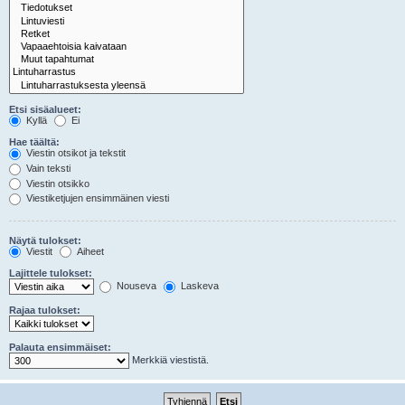
Etsi sisäalueet:
Kyllä
Ei
Hae täältä:
Viestin otsikot ja tekstit
Vain teksti
Viestin otsikko
Viestiketjujen ensimmäinen viesti
Näytä tulokset:
Viestit
Aiheet
Lajittele tulokset:
Nouseva
Laskeva
Rajaa tulokset:
Palauta ensimmäiset:
Merkkiä viestistä.