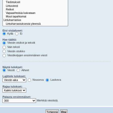
Etsi sisäalueet:
Kyllä
Ei
Hae täältä:
Viestin otsikot ja tekstit
Vain teksti
Viestin otsikko
Viestiketjujen ensimmäinen viesti
Näytä tulokset:
Viestit
Aiheet
Lajittele tulokset:
Nouseva
Laskeva
Rajaa tulokset:
Palauta ensimmäiset:
Merkkiä viestistä.