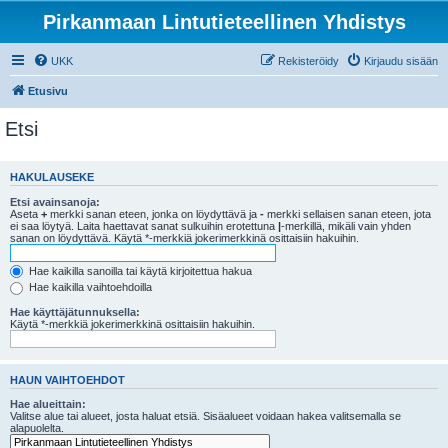
Pirkanmaan Lintutieteellinen Yhdistys
UKK
Rekisteröidy
Kirjaudu sisään
Etusivu
Etsi
HAKULAUSEKE
Etsi avainsanoja:
Aseta
+
merkki sanan eteen, jonka on löydyttävä ja
-
merkki sellaisen sanan eteen, jota
ei saa löytyä. Laita haettavat sanat sulkuihin erotettuna
|
-merkillä, mikäli vain yhden
sanan on löydyttävä. Käytä *-merkkiä jokerimerkkinä osittaisiin hakuihin.
Hae kaikilla sanoilla tai käytä kirjoitettua hakua
Hae kaikilla vaihtoehdoilla
Hae käyttäjätunnuksella:
Käytä *-merkkiä jokerimerkkinä osittaisiin hakuihin.
HAUN VAIHTOEHDOT
Hae alueittain:
Valitse alue tai alueet, josta haluat etsiä. Sisäalueet voidaan hakea valitsemalla se
alapuolelta.