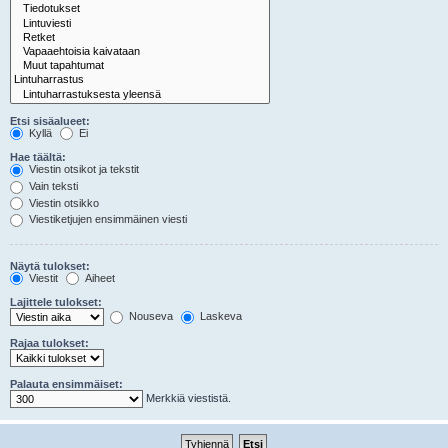
Etsi sisäalueet:
Kyllä
Ei
Hae täältä:
Viestin otsikot ja tekstit
Vain teksti
Viestin otsikko
Viestiketjujen ensimmäinen viesti
Näytä tulokset:
Viestit
Aiheet
Lajittele tulokset:
Nouseva
Laskeva
Rajaa tulokset:
Palauta ensimmäiset:
Merkkiä viestistä.