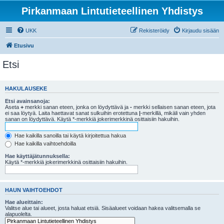
Pirkanmaan Lintutieteellinen Yhdistys
UKK
Rekisteröidy
Kirjaudu sisään
Etusivu
Etsi
HAKULAUSEKE
Etsi avainsanoja:
Aseta
+
merkki sanan eteen, jonka on löydyttävä ja
-
merkki sellaisen sanan eteen, jota
ei saa löytyä. Laita haettavat sanat sulkuihin erotettuna
|
-merkillä, mikäli vain yhden
sanan on löydyttävä. Käytä *-merkkiä jokerimerkkinä osittaisiin hakuihin.
Hae kaikilla sanoilla tai käytä kirjoitettua hakua
Hae kaikilla vaihtoehdoilla
Hae käyttäjätunnuksella:
Käytä *-merkkiä jokerimerkkinä osittaisiin hakuihin.
HAUN VAIHTOEHDOT
Hae alueittain:
Valitse alue tai alueet, josta haluat etsiä. Sisäalueet voidaan hakea valitsemalla se
alapuolelta.