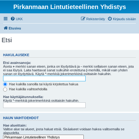
Pirkanmaan Lintutieteellinen Yhdistys
UKK
Rekisteröidy
Kirjaudu sisään
Etusivu
Etsi
HAKULAUSEKE
Etsi avainsanoja:
Aseta
+
merkki sanan eteen, jonka on löydyttävä ja
-
merkki sellaisen sanan eteen, jota
ei saa löytyä. Laita haettavat sanat sulkuihin erotettuna
|
-merkillä, mikäli vain yhden
sanan on löydyttävä. Käytä *-merkkiä jokerimerkkinä osittaisiin hakuihin.
Hae kaikilla sanoilla tai käytä kirjoitettua hakua
Hae kaikilla vaihtoehdoilla
Hae käyttäjätunnuksella:
Käytä *-merkkiä jokerimerkkinä osittaisiin hakuihin.
HAUN VAIHTOEHDOT
Hae alueittain:
Valitse alue tai alueet, josta haluat etsiä. Sisäalueet voidaan hakea valitsemalla se
alapuolelta.