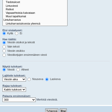
Etsi sisäalueet:
Kyllä
Ei
Hae täältä:
Viestin otsikot ja tekstit
Vain teksti
Viestin otsikko
Viestiketjujen ensimmäinen viesti
Näytä tulokset:
Viestit
Aiheet
Lajittele tulokset:
Nouseva
Laskeva
Rajaa tulokset:
Palauta ensimmäiset:
Merkkiä viestistä.