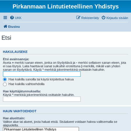
Pirkanmaan Lintutieteellinen Yhdistys
UKK
Rekisteröidy
Kirjaudu sisään
Etusivu
Etsi
HAKULAUSEKE
Etsi avainsanoja:
Aseta
+
merkki sanan eteen, jonka on löydyttävä ja
-
merkki sellaisen sanan eteen, jota
ei saa löytyä. Laita haettavat sanat sulkuihin erotettuna
|
-merkillä, mikäli vain yhden
sanan on löydyttävä. Käytä *-merkkiä jokerimerkkinä osittaisiin hakuihin.
Hae kaikilla sanoilla tai käytä kirjoitettua hakua
Hae kaikilla vaihtoehdoilla
Hae käyttäjätunnuksella:
Käytä *-merkkiä jokerimerkkinä osittaisiin hakuihin.
HAUN VAIHTOEHDOT
Hae alueittain:
Valitse alue tai alueet, josta haluat etsiä. Sisäalueet voidaan hakea valitsemalla se
alapuolelta.