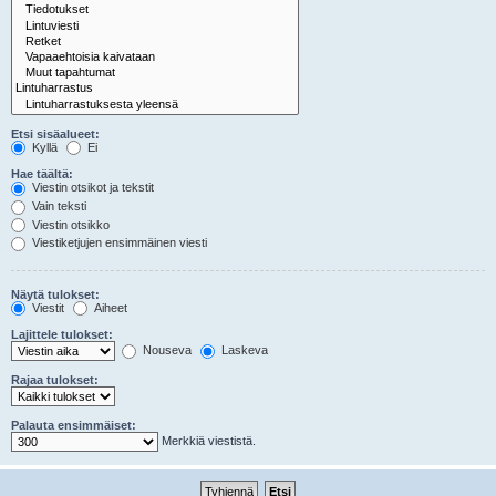
Etsi sisäalueet:
Kyllä
Ei
Hae täältä:
Viestin otsikot ja tekstit
Vain teksti
Viestin otsikko
Viestiketjujen ensimmäinen viesti
Näytä tulokset:
Viestit
Aiheet
Lajittele tulokset:
Nouseva
Laskeva
Rajaa tulokset:
Palauta ensimmäiset:
Merkkiä viestistä.