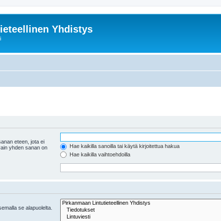
ieteellinen Yhdistys
i
anan eteen, jota ei
Hae kaikilla sanoilla tai käytä kirjoitettua hakua
 vain yhden sanan on
Hae kaikilla vaihtoehdoilla
tsemalla se alapuolelta.