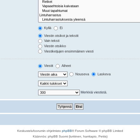
Kyllä
Ei
Viestin otsikot ja tekstit
Vain teksti
Viestin otsikko
Viestiketjujen ensimmäinen viesti
Viestit
Aiheet
Nouseva
Laskeva
Merkkiä viestistä.
Keskustelufoorumin ohjelmisto
phpBB
® Forum Software © phpBB Limited
Käännös: phpBB Suomi (lurttinen, harritapio, Pettis)