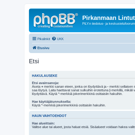
Pirkanmaan Lintut
PiLY:n tiedotus- ja keskustelufoorum
Pikalinkit
UKK
Etusivu
Etsi
HAKULAUSEKE
Etsi avainsanoja:
Aseta
+
merkki sanan eteen, jonka on löydyttävä ja
-
merkki sellaisen s
saa löytyä. Laita haettavat sanat sulkuihin erotettuna
|
-merkillä, mikäli
löydyttävä. Käytä *-merkkiä jokerimerkkinä osittaisiin hakuihin.
Hae käyttäjätunnuksella:
Käytä *-merkkiä jokerimerkkinä osittaisiin hakuihin.
HAUN VAIHTOEHDOT
Hae alueittain:
Valitse alue tai alueet, josta haluat etsiä. Sisäalueet voidaan hakea vali