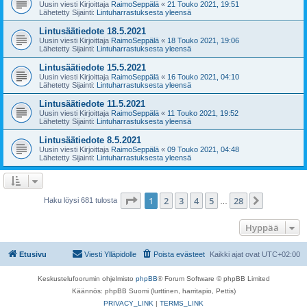
Uusin viesti Kirjoittaja
RaimoSeppälä
«
21 Touko 2021, 19:51
Lähetetty Sijainti:
Lintuharrastuksesta yleensä
Lintusäätiedote 18.5.2021
Uusin viesti Kirjoittaja
RaimoSeppälä
«
18 Touko 2021, 19:06
Lähetetty Sijainti:
Lintuharrastuksesta yleensä
Lintusäätiedote 15.5.2021
Uusin viesti Kirjoittaja
RaimoSeppälä
«
16 Touko 2021, 04:10
Lähetetty Sijainti:
Lintuharrastuksesta yleensä
Lintusäätiedote 11.5.2021
Uusin viesti Kirjoittaja
RaimoSeppälä
«
11 Touko 2021, 19:52
Lähetetty Sijainti:
Lintuharrastuksesta yleensä
Lintusäätiedote 8.5.2021
Uusin viesti Kirjoittaja
RaimoSeppälä
«
09 Touko 2021, 04:48
Lähetetty Sijainti:
Lintuharrastuksesta yleensä
Sivu
1
/
28
1
2
3
4
5
28
Seuraava
Haku löysi 681 tulosta
…
Hyppää
Etusivu
Viesti Ylläpidolle
Poista evästeet
Kaikki ajat ovat
UTC+02:00
Keskustelufoorumin ohjelmisto
phpBB
® Forum Software © phpBB Limited
Käännös: phpBB Suomi (lurttinen, harritapio, Pettis)
PRIVACY_LINK
|
TERMS_LINK