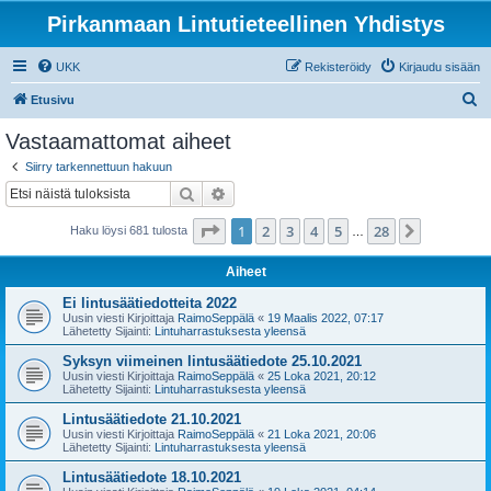
Pirkanmaan Lintutieteellinen Yhdistys
UKK
Rekisteröidy
Kirjaudu sisään
E
Etusivu
t
Vastaamattomat aiheet
s
Siirry tarkennettuun hakuun
i
Etsi
Tarkennettu haku
Sivu
1
/
28
1
2
3
4
5
28
Seuraava
Haku löysi 681 tulosta
…
Aiheet
Ei lintusäätiedotteita 2022
Uusin viesti Kirjoittaja
RaimoSeppälä
«
19 Maalis 2022, 07:17
Lähetetty Sijainti:
Lintuharrastuksesta yleensä
Syksyn viimeinen lintusäätiedote 25.10.2021
Uusin viesti Kirjoittaja
RaimoSeppälä
«
25 Loka 2021, 20:12
Lähetetty Sijainti:
Lintuharrastuksesta yleensä
Lintusäätiedote 21.10.2021
Uusin viesti Kirjoittaja
RaimoSeppälä
«
21 Loka 2021, 20:06
Lähetetty Sijainti:
Lintuharrastuksesta yleensä
Lintusäätiedote 18.10.2021