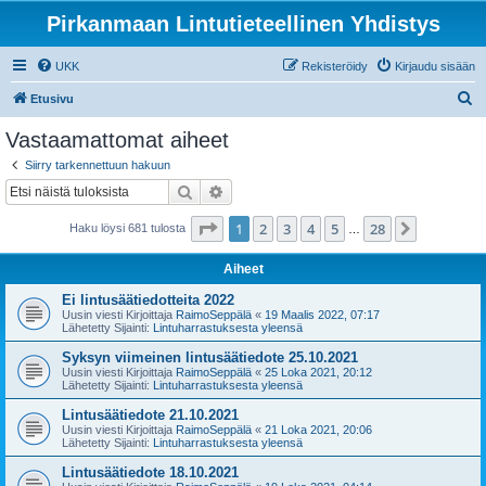
Pirkanmaan Lintutieteellinen Yhdistys
UKK
Rekisteröidy
Kirjaudu sisään
E
Etusivu
t
Vastaamattomat aiheet
s
Siirry tarkennettuun hakuun
i
Etsi
Tarkennettu haku
Sivu
1
/
28
1
2
3
4
5
28
Seuraava
Haku löysi 681 tulosta
…
Aiheet
Ei lintusäätiedotteita 2022
Uusin viesti Kirjoittaja
RaimoSeppälä
«
19 Maalis 2022, 07:17
Lähetetty Sijainti:
Lintuharrastuksesta yleensä
Syksyn viimeinen lintusäätiedote 25.10.2021
Uusin viesti Kirjoittaja
RaimoSeppälä
«
25 Loka 2021, 20:12
Lähetetty Sijainti:
Lintuharrastuksesta yleensä
Lintusäätiedote 21.10.2021
Uusin viesti Kirjoittaja
RaimoSeppälä
«
21 Loka 2021, 20:06
Lähetetty Sijainti:
Lintuharrastuksesta yleensä
Lintusäätiedote 18.10.2021