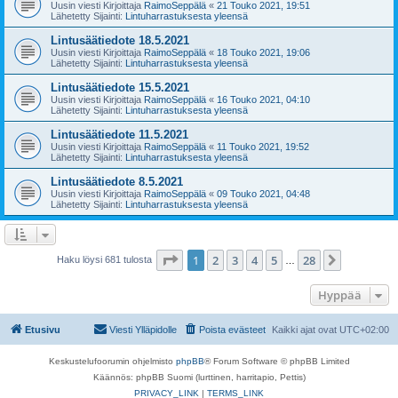
Uusin viesti Kirjoittaja
RaimoSeppälä
«
21 Touko 2021, 19:51
Lähetetty Sijainti:
Lintuharrastuksesta yleensä
Lintusäätiedote 18.5.2021
Uusin viesti Kirjoittaja
RaimoSeppälä
«
18 Touko 2021, 19:06
Lähetetty Sijainti:
Lintuharrastuksesta yleensä
Lintusäätiedote 15.5.2021
Uusin viesti Kirjoittaja
RaimoSeppälä
«
16 Touko 2021, 04:10
Lähetetty Sijainti:
Lintuharrastuksesta yleensä
Lintusäätiedote 11.5.2021
Uusin viesti Kirjoittaja
RaimoSeppälä
«
11 Touko 2021, 19:52
Lähetetty Sijainti:
Lintuharrastuksesta yleensä
Lintusäätiedote 8.5.2021
Uusin viesti Kirjoittaja
RaimoSeppälä
«
09 Touko 2021, 04:48
Lähetetty Sijainti:
Lintuharrastuksesta yleensä
Sivu
1
/
28
1
2
3
4
5
28
Seuraava
Haku löysi 681 tulosta
…
Hyppää
Etusivu
Viesti Ylläpidolle
Poista evästeet
Kaikki ajat ovat
UTC+02:00
Keskustelufoorumin ohjelmisto
phpBB
® Forum Software © phpBB Limited
Käännös: phpBB Suomi (lurttinen, harritapio, Pettis)
PRIVACY_LINK
|
TERMS_LINK