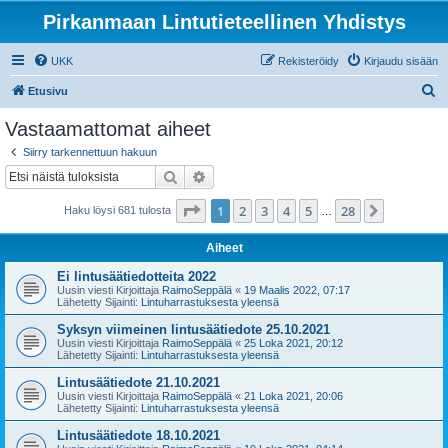
Pirkanmaan Lintutieteellinen Yhdistys
UKK
Rekisteröidy
Kirjaudu sisään
E
Etusivu
t
Vastaamattomat aiheet
s
Siirry tarkennettuun hakuun
i
Etsi
Tarkennettu haku
Sivu
1
/
28
1
2
3
4
5
28
Seuraava
Haku löysi 681 tulosta
…
Aiheet
Ei lintusäätiedotteita 2022
Uusin viesti Kirjoittaja
RaimoSeppälä
«
19 Maalis 2022, 07:17
Lähetetty Sijainti:
Lintuharrastuksesta yleensä
Syksyn viimeinen lintusäätiedote 25.10.2021
Uusin viesti Kirjoittaja
RaimoSeppälä
«
25 Loka 2021, 20:12
Lähetetty Sijainti:
Lintuharrastuksesta yleensä
Lintusäätiedote 21.10.2021
Uusin viesti Kirjoittaja
RaimoSeppälä
«
21 Loka 2021, 20:06
Lähetetty Sijainti:
Lintuharrastuksesta yleensä
Lintusäätiedote 18.10.2021