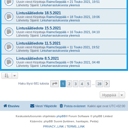
Uusin viesti Kirjoittaja
RaimoSeppälä
«
21 Touko 2021, 19:51
Lähetetty Sijainti:
Lintuharrastuksesta yleensä
Lintusäätiedote 18.5.2021
Uusin viesti Kirjoittaja
RaimoSeppälä
«
18 Touko 2021, 19:06
Lähetetty Sijainti:
Lintuharrastuksesta yleensä
Lintusäätiedote 15.5.2021
Uusin viesti Kirjoittaja
RaimoSeppälä
«
16 Touko 2021, 04:10
Lähetetty Sijainti:
Lintuharrastuksesta yleensä
Lintusäätiedote 11.5.2021
Uusin viesti Kirjoittaja
RaimoSeppälä
«
11 Touko 2021, 19:52
Lähetetty Sijainti:
Lintuharrastuksesta yleensä
Lintusäätiedote 8.5.2021
Uusin viesti Kirjoittaja
RaimoSeppälä
«
09 Touko 2021, 04:48
Lähetetty Sijainti:
Lintuharrastuksesta yleensä
Sivu
1
/
28
1
2
3
4
5
28
Seuraava
Haku löysi 681 tulosta
…
Hyppää
Etusivu
Viesti Ylläpidolle
Poista evästeet
Kaikki ajat ovat
UTC+02:00
Keskustelufoorumin ohjelmisto
phpBB
® Forum Software © phpBB Limited
Käännös: phpBB Suomi (lurttinen, harritapio, Pettis)
PRIVACY_LINK
|
TERMS_LINK