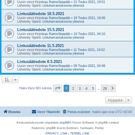
Uusin viesti Kirjoittaja
RaimoSeppälä
«
21 Touko 2021, 19:51
Lähetetty Sijainti:
Lintuharrastuksesta yleensä
Lintusäätiedote 18.5.2021
Uusin viesti Kirjoittaja
RaimoSeppälä
«
18 Touko 2021, 19:06
Lähetetty Sijainti:
Lintuharrastuksesta yleensä
Lintusäätiedote 15.5.2021
Uusin viesti Kirjoittaja
RaimoSeppälä
«
16 Touko 2021, 04:10
Lähetetty Sijainti:
Lintuharrastuksesta yleensä
Lintusäätiedote 11.5.2021
Uusin viesti Kirjoittaja
RaimoSeppälä
«
11 Touko 2021, 19:52
Lähetetty Sijainti:
Lintuharrastuksesta yleensä
Lintusäätiedote 8.5.2021
Uusin viesti Kirjoittaja
RaimoSeppälä
«
09 Touko 2021, 04:48
Lähetetty Sijainti:
Lintuharrastuksesta yleensä
Sivu
1
/
28
1
2
3
4
5
28
Seuraava
Haku löysi 681 tulosta
…
Hyppää
Etusivu
Viesti Ylläpidolle
Poista evästeet
Kaikki ajat ovat
UTC+02:00
Keskustelufoorumin ohjelmisto
phpBB
® Forum Software © phpBB Limited
Käännös: phpBB Suomi (lurttinen, harritapio, Pettis)
PRIVACY_LINK
|
TERMS_LINK