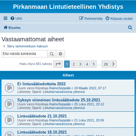
Pirkanmaan Lintutieteellinen Yhdistys
UKK
Rekisteröidy
Kirjaudu sisään
E
Etusivu
t
Vastaamattomat aiheet
s
Siirry tarkennettuun hakuun
i
Etsi
Tarkennettu haku
Sivu
1
/
28
1
2
3
4
5
28
Seuraava
Haku löysi 681 tulosta
…
Aiheet
Ei lintusäätiedotteita 2022
Uusin viesti Kirjoittaja
RaimoSeppälä
«
19 Maalis 2022, 07:17
Lähetetty Sijainti:
Lintuharrastuksesta yleensä
Syksyn viimeinen lintusäätiedote 25.10.2021
Uusin viesti Kirjoittaja
RaimoSeppälä
«
25 Loka 2021, 20:12
Lähetetty Sijainti:
Lintuharrastuksesta yleensä
Lintusäätiedote 21.10.2021
Uusin viesti Kirjoittaja
RaimoSeppälä
«
21 Loka 2021, 20:06
Lähetetty Sijainti:
Lintuharrastuksesta yleensä
Lintusäätiedote 18.10.2021