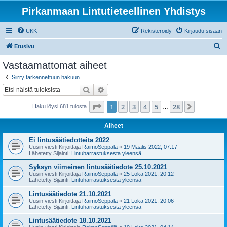
Pirkanmaan Lintutieteellinen Yhdistys
UKK
Rekisteröidy
Kirjaudu sisään
E
Etusivu
t
Vastaamattomat aiheet
s
Siirry tarkennettuun hakuun
i
Etsi
Tarkennettu haku
Sivu
1
/
28
1
2
3
4
5
28
Seuraava
Haku löysi 681 tulosta
…
Aiheet
Ei lintusäätiedotteita 2022
Uusin viesti Kirjoittaja
RaimoSeppälä
«
19 Maalis 2022, 07:17
Lähetetty Sijainti:
Lintuharrastuksesta yleensä
Syksyn viimeinen lintusäätiedote 25.10.2021
Uusin viesti Kirjoittaja
RaimoSeppälä
«
25 Loka 2021, 20:12
Lähetetty Sijainti:
Lintuharrastuksesta yleensä
Lintusäätiedote 21.10.2021
Uusin viesti Kirjoittaja
RaimoSeppälä
«
21 Loka 2021, 20:06
Lähetetty Sijainti:
Lintuharrastuksesta yleensä
Lintusäätiedote 18.10.2021