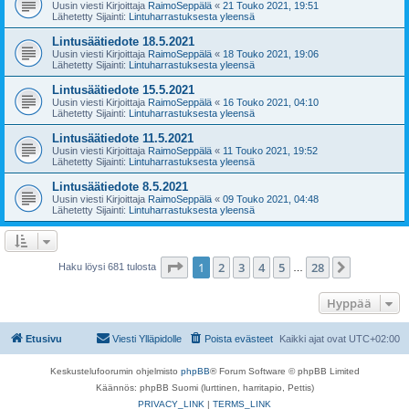
Uusin viesti Kirjoittaja
RaimoSeppälä
«
21 Touko 2021, 19:51
Lähetetty Sijainti:
Lintuharrastuksesta yleensä
Lintusäätiedote 18.5.2021
Uusin viesti Kirjoittaja
RaimoSeppälä
«
18 Touko 2021, 19:06
Lähetetty Sijainti:
Lintuharrastuksesta yleensä
Lintusäätiedote 15.5.2021
Uusin viesti Kirjoittaja
RaimoSeppälä
«
16 Touko 2021, 04:10
Lähetetty Sijainti:
Lintuharrastuksesta yleensä
Lintusäätiedote 11.5.2021
Uusin viesti Kirjoittaja
RaimoSeppälä
«
11 Touko 2021, 19:52
Lähetetty Sijainti:
Lintuharrastuksesta yleensä
Lintusäätiedote 8.5.2021
Uusin viesti Kirjoittaja
RaimoSeppälä
«
09 Touko 2021, 04:48
Lähetetty Sijainti:
Lintuharrastuksesta yleensä
Sivu
1
/
28
1
2
3
4
5
28
Seuraava
Haku löysi 681 tulosta
…
Hyppää
Etusivu
Viesti Ylläpidolle
Poista evästeet
Kaikki ajat ovat
UTC+02:00
Keskustelufoorumin ohjelmisto
phpBB
® Forum Software © phpBB Limited
Käännös: phpBB Suomi (lurttinen, harritapio, Pettis)
PRIVACY_LINK
|
TERMS_LINK