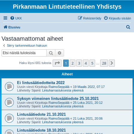
Pirkanmaan Lintutieteellinen Yhdistys
UKK
Rekisteröidy
Kirjaudu sisään
E
Etusivu
t
Vastaamattomat aiheet
s
Siirry tarkennettuun hakuun
i
Etsi
Tarkennettu haku
Sivu
1
/
28
1
2
3
4
5
28
Seuraava
Haku löysi 681 tulosta
…
Aiheet
Ei lintusäätiedotteita 2022
Uusin viesti Kirjoittaja
RaimoSeppälä
«
19 Maalis 2022, 07:17
Lähetetty Sijainti:
Lintuharrastuksesta yleensä
Syksyn viimeinen lintusäätiedote 25.10.2021
Uusin viesti Kirjoittaja
RaimoSeppälä
«
25 Loka 2021, 20:12
Lähetetty Sijainti:
Lintuharrastuksesta yleensä
Lintusäätiedote 21.10.2021
Uusin viesti Kirjoittaja
RaimoSeppälä
«
21 Loka 2021, 20:06
Lähetetty Sijainti:
Lintuharrastuksesta yleensä
Lintusäätiedote 18.10.2021