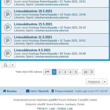
Uusin viesti Kirjoittaja
RaimoSeppälä
«
21 Touko 2021, 19:51
Lähetetty Sijainti:
Lintuharrastuksesta yleensä
Lintusäätiedote 18.5.2021
Uusin viesti Kirjoittaja
RaimoSeppälä
«
18 Touko 2021, 19:06
Lähetetty Sijainti:
Lintuharrastuksesta yleensä
Lintusäätiedote 15.5.2021
Uusin viesti Kirjoittaja
RaimoSeppälä
«
16 Touko 2021, 04:10
Lähetetty Sijainti:
Lintuharrastuksesta yleensä
Lintusäätiedote 11.5.2021
Uusin viesti Kirjoittaja
RaimoSeppälä
«
11 Touko 2021, 19:52
Lähetetty Sijainti:
Lintuharrastuksesta yleensä
Lintusäätiedote 8.5.2021
Uusin viesti Kirjoittaja
RaimoSeppälä
«
09 Touko 2021, 04:48
Lähetetty Sijainti:
Lintuharrastuksesta yleensä
Sivu
1
/
28
1
2
3
4
5
28
Seuraava
Haku löysi 681 tulosta
…
Hyppää
Etusivu
Viesti Ylläpidolle
Poista evästeet
Kaikki ajat ovat
UTC+02:00
Keskustelufoorumin ohjelmisto
phpBB
® Forum Software © phpBB Limited
Käännös: phpBB Suomi (lurttinen, harritapio, Pettis)
PRIVACY_LINK
|
TERMS_LINK