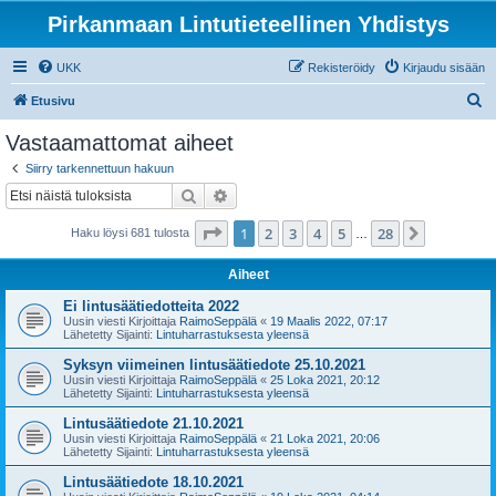
Pirkanmaan Lintutieteellinen Yhdistys
UKK
Rekisteröidy
Kirjaudu sisään
E
Etusivu
t
Vastaamattomat aiheet
s
Siirry tarkennettuun hakuun
i
Etsi
Tarkennettu haku
Sivu
1
/
28
1
2
3
4
5
28
Seuraava
Haku löysi 681 tulosta
…
Aiheet
Ei lintusäätiedotteita 2022
Uusin viesti Kirjoittaja
RaimoSeppälä
«
19 Maalis 2022, 07:17
Lähetetty Sijainti:
Lintuharrastuksesta yleensä
Syksyn viimeinen lintusäätiedote 25.10.2021
Uusin viesti Kirjoittaja
RaimoSeppälä
«
25 Loka 2021, 20:12
Lähetetty Sijainti:
Lintuharrastuksesta yleensä
Lintusäätiedote 21.10.2021
Uusin viesti Kirjoittaja
RaimoSeppälä
«
21 Loka 2021, 20:06
Lähetetty Sijainti:
Lintuharrastuksesta yleensä
Lintusäätiedote 18.10.2021