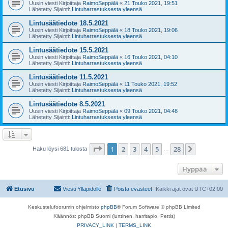
Uusin viesti Kirjoittaja
RaimoSeppälä
«
21 Touko 2021, 19:51
Lähetetty Sijainti:
Lintuharrastuksesta yleensä
Lintusäätiedote 18.5.2021
Uusin viesti Kirjoittaja
RaimoSeppälä
«
18 Touko 2021, 19:06
Lähetetty Sijainti:
Lintuharrastuksesta yleensä
Lintusäätiedote 15.5.2021
Uusin viesti Kirjoittaja
RaimoSeppälä
«
16 Touko 2021, 04:10
Lähetetty Sijainti:
Lintuharrastuksesta yleensä
Lintusäätiedote 11.5.2021
Uusin viesti Kirjoittaja
RaimoSeppälä
«
11 Touko 2021, 19:52
Lähetetty Sijainti:
Lintuharrastuksesta yleensä
Lintusäätiedote 8.5.2021
Uusin viesti Kirjoittaja
RaimoSeppälä
«
09 Touko 2021, 04:48
Lähetetty Sijainti:
Lintuharrastuksesta yleensä
Sivu
1
/
28
1
2
3
4
5
28
Seuraava
Haku löysi 681 tulosta
…
Hyppää
Etusivu
Viesti Ylläpidolle
Poista evästeet
Kaikki ajat ovat
UTC+02:00
Keskustelufoorumin ohjelmisto
phpBB
® Forum Software © phpBB Limited
Käännös: phpBB Suomi (lurttinen, harritapio, Pettis)
PRIVACY_LINK
|
TERMS_LINK